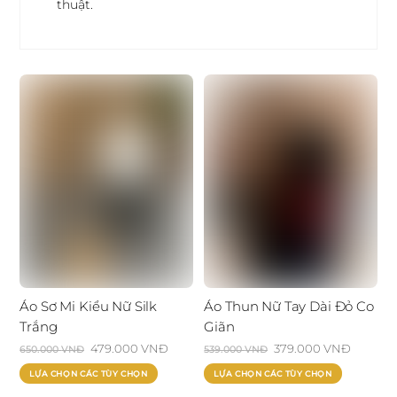
thuật.
Áo Sơ Mi Kiểu Nữ Silk
Áo Thun Nữ Tay Dài Đỏ Co
Trắng
Giãn
Giá
479.000
VNĐ
Giá
Giá
379.000
VNĐ
Giá
650.000
VNĐ
539.000
VNĐ
gốc
hiện
gốc
hiện
Sản
Sản
LỰA CHỌN CÁC TÙY CHỌN
LỰA CHỌN CÁC TÙY CHỌN
là:
tại
là:
tại
phẩm
phẩm