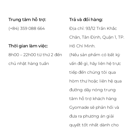
nhiều
biến
biến
thể.
thể.
Các
Trung tâm hỗ trợ:
Trả và đổi hàng:
Các
tùy
tùy
chọn
(+84) 359 088 664
Địa chỉ: 93/12 Trần Khắc
chọn
có
Chân, Tân Định, Quận 1, TP.
có
thể
Thời gian làm việc:
Hồ Chí Minh.
thể
được
được
chọn
8h00 – 22h00 từ thứ 2 đến
(Nểu sản phẩm có bất kỳ
chọn
trên
chủ nhật hàng tuần
vấn đề gì, hãy liên hệ trực
trên
trang
tiếp đến chúng tôi qua
trang
sản
hòm thư hoặc liên hệ qua
sản
phẩm
phẩm
đường dây nóng trung
tâm hỗ trợ khách hàng
Gyomade sẽ phản hồi và
đưa ra phương án giải
quyết tốt nhất dành cho