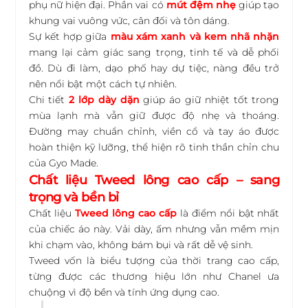
phụ nữ hiện đại. Phần vai có
mút đệm nhẹ
giúp tạo
khung vai vuông vức, cân đối và tôn dáng.
Sự kết hợp giữa
màu xám xanh và kem nhã nhặn
mang lại cảm giác sang trọng, tinh tế và dễ phối
đồ. Dù đi làm, dạo phố hay dự tiệc, nàng đều trở
nên nổi bật một cách tự nhiên.
Chi tiết
2 lớp dày dặn
giúp áo giữ nhiệt tốt trong
mùa lạnh mà vẫn giữ được độ nhẹ và thoáng.
Đường may chuẩn chỉnh, viền cổ và tay áo được
hoàn thiện kỹ lưỡng, thể hiện rõ tinh thần chỉn chu
của Gyo Made.
Chất liệu Tweed lông cao cấp – sang
trọng và bền bỉ
Chất liệu
Tweed lông cao cấp
là điểm nổi bật nhất
của chiếc áo này. Vải dày, ấm nhưng vẫn mềm mịn
khi chạm vào, không bám bụi và rất dễ vệ sinh.
Tweed vốn là biểu tượng của thời trang cao cấp,
từng được các thương hiệu lớn như Chanel ưa
chuộng vì độ bền và tính ứng dụng cao.