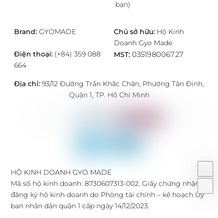
bạn)
Brand:
GYOMADE
Chủ sở hữu:
Hộ Kinh
Doanh Gyo Made
Điện thoại:
(+84) 359 088
035198006727
MST:
664
Địa chỉ:
93/12 Đường Trần Khắc Chân, Phường Tân Định,
Quận 1, TP. Hồ Chí Minh
HỘ KINH DOANH GYO MADE
Mã số hộ kinh doanh: 8730607313-002. Giấy chứng nhận
đăng ký hộ kinh doanh do Phòng tài chính – kế hoạch Ủy
ban nhân dân quận 1 cấp ngày 14/12/2023.