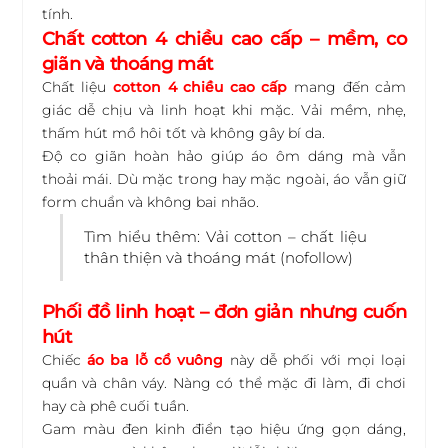
tính.
Chất cotton 4 chiều cao cấp – mềm, co
giãn và thoáng mát
Chất liệu
cotton 4 chiều cao cấp
mang đến cảm
giác dễ chịu và linh hoạt khi mặc. Vải mềm, nhẹ,
thấm hút mồ hôi tốt và không gây bí da.
Độ co giãn hoàn hảo giúp áo ôm dáng mà vẫn
thoải mái. Dù mặc trong hay mặc ngoài, áo vẫn giữ
form chuẩn và không bai nhão.
Tìm hiểu thêm:
Vải cotton – chất liệu
thân thiện và thoáng mát
(nofollow)
Phối đồ linh hoạt – đơn giản nhưng cuốn
hút
Chiếc
áo ba lỗ cổ vuông
này dễ phối với mọi loại
quần và chân váy. Nàng có thể mặc đi làm, đi chơi
hay cà phê cuối tuần.
Gam màu đen kinh điển tạo hiệu ứng gọn dáng,