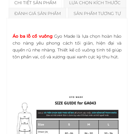
CHI TIẾT SẢN PHẨM
LỰA CHỌN KÍCH THƯỚC
4
Chiều
ĐÁNH GIÁ SẢN PHẨM
SẢN PHẨM TƯƠNG TỰ
số
lượng
Áo ba lỗ cổ vuông
Gyo Made là lựa chọn hoàn hảo
cho nàng yêu phong cách tối giản, hiện đại và
quyến rũ nhẹ nhàng. Thiết kế cổ vuông tinh tế giúp
tôn phần vai, cổ và xương quai xanh cực kỳ thu hút.