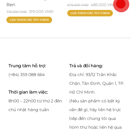
trên
trên
Ren
Giá
485.000
VNĐ
Giá
675.000
VNĐ
trang
trang
Giá
519.000
VNĐ
Giá
gốc
hiện
715.000
VNĐ
Sản
LỰA CHỌN CÁC TÙY CHỌN
sản
sản
gốc
hiện
là:
tại
Sản
phẩm
LỰA CHỌN CÁC TÙY CHỌN
phẩm
phẩm
là:
tại
675.000 VNĐ.
là:
phẩm
này
715.000 VNĐ.
là:
485.000
này
có
519.000 VNĐ.
có
nhiều
nhiều
biến
biến
thể.
thể.
Các
Trung tâm hỗ trợ:
Trả và đổi hàng:
Các
tùy
tùy
chọn
(+84) 359 088 664
Địa chỉ: 93/12 Trần Khắc
chọn
có
Chân, Tân Định, Quận 1, TP.
có
thể
Thời gian làm việc:
Hồ Chí Minh.
thể
được
được
chọn
8h00 – 22h00 từ thứ 2 đến
(Nểu sản phẩm có bất kỳ
chọn
trên
chủ nhật hàng tuần
vấn đề gì, hãy liên hệ trực
trên
trang
tiếp đến chúng tôi qua
trang
sản
hòm thư hoặc liên hệ qua
sản
phẩm