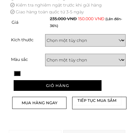
Kiểm tra nghiêm ngặt trước khi gửi hàng
Giao hàng toàn quốc từ 3-5 ngày
Giá
Giá
235.000
VNĐ
150.000
VNĐ
(Lên đến-
Giá
gốc
hiện
36%)
là:
tại
235.000 VNĐ.
là:
Kích thước
150.000 VNĐ.
Màu sắc
Xóa
GIỎ HÀNG
Áo
Ba
TIẾP TỤC MUA SẮM
Lỗ
MUA HÀNG NGAY
Cổ
Vuông
Trắng
Cotton