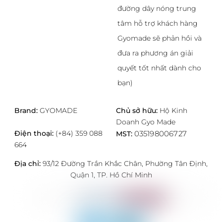
phẩm
đường dây nóng trung
tâm hỗ trợ khách hàng
Gyomade sẽ phản hồi và
đưa ra phương án giải
quyết tốt nhất dành cho
bạn)
Brand:
GYOMADE
Chủ sở hữu:
Hộ Kinh
Doanh Gyo Made
Điện thoại:
(+84) 359 088
035198006727
MST:
664
Địa chỉ:
93/12 Đường Trần Khắc Chân, Phường Tân Định,
Quận 1, TP. Hồ Chí Minh