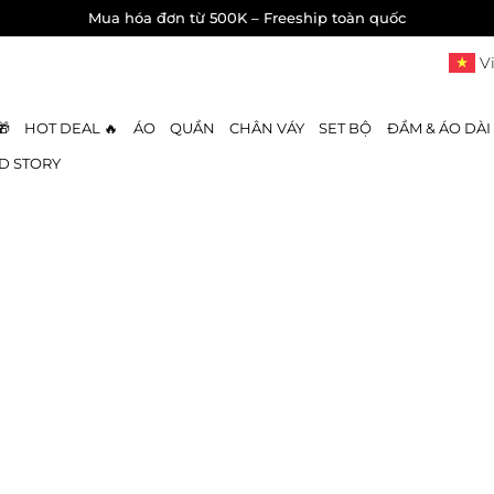
Mua hóa đơn từ 500K – Freeship toàn quốc
V
🎁
HOT DEAL 🔥
ÁO
QUẦN
CHÂN VÁY
SET BỘ
ĐẦM & ÁO DÀI
D STORY
GYOMADE
/
Chính sách đổi trả