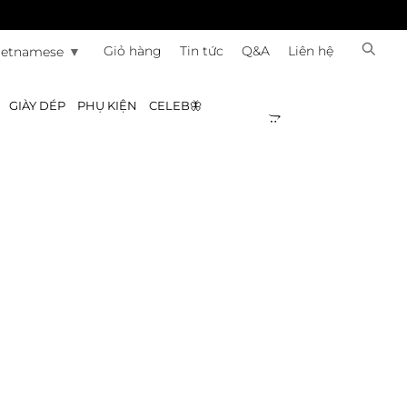
Giỏ hàng
Tin tức
Q&A
Liên hệ
ietnamese
▼
GIÀY DÉP
PHỤ KIỆN
CELEB🦋