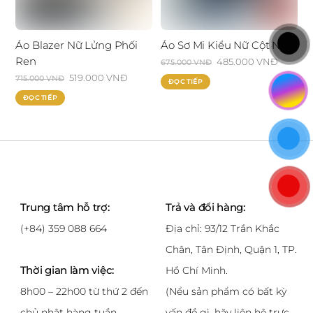
Áo Blazer Nữ Lửng Phối
Áo Sơ Mi Kiểu Nữ Cột Nơ
Ren
Giá
485.000
VNĐ
Giá
675.000
VNĐ
Giá
519.000
VNĐ
Giá
gốc
hiện
715.000
VNĐ
ĐỌC TIẾP
gốc
hiện
là:
tại
ĐỌC TIẾP
là:
tại
675.000 VNĐ.
là:
715.000 VNĐ.
là:
485.000
519.000 VNĐ.
Trung tâm hỗ trợ:
Trả và đổi hàng:
(+84) 359 088 664
Địa chỉ: 93/12 Trần Khắc
Chân, Tân Định, Quận 1, TP.
Thời gian làm việc:
Hồ Chí Minh.
8h00 – 22h00 từ thứ 2 đến
(Nểu sản phẩm có bất kỳ
chủ nhật hàng tuần
vấn đề gì, hãy liên hệ trực