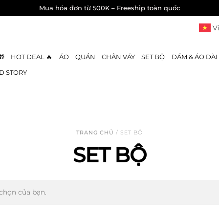
Mua hóa đơn từ 500K – Freeship toàn quốc
V
🎁
HOT DEAL 🔥
ÁO
QUẦN
CHÂN VÁY
SET BỘ
ĐẦM & ÁO DÀI
D STORY
TRANG CHỦ
/ SET BỘ
SET BỘ
chọn của bạn.