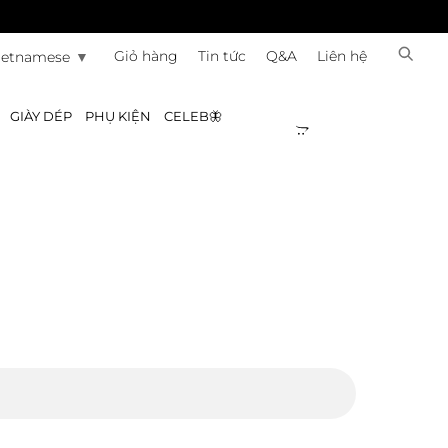
Giỏ hàng
Tin tức
Q&A
Liên hệ
ietnamese
▼
GIÀY DÉP
PHỤ KIỆN
CELEB🦋