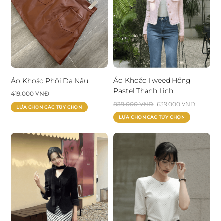
Áo Khoác Tweed Hồng
Áo Khoác Phối Da Nâu
Pastel Thanh Lịch
419.000
VNĐ
Giá
Giá
839.000
VNĐ
639.000
VNĐ
Sản
LỰA CHỌN CÁC TÙY CHỌN
gốc
hiện
Sản
phẩm
LỰA CHỌN CÁC TÙY CHỌN
là:
tại
phẩm
này
839.000 VNĐ.
là:
này
có
639.000
có
nhiều
nhiều
biến
biến
thể.
thể.
Các
Các
tùy
tùy
chọn
chọn
có