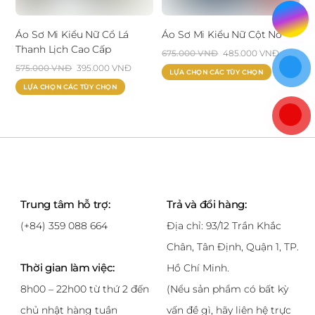
thể
thể
được
được
chọn
chọn
Áo Sơ Mi Kiểu Nữ Cổ Lá
Áo Sơ Mi Kiểu Nữ Cột Nơ
Thanh Lịch Cao Cấp
trên
trên
Giá
Giá
675.000
VNĐ
485.000
VNĐ
trang
trang
Giá
Giá
575.000
VNĐ
395.000
VNĐ
gốc
hiện
Sản
LỰA CHỌN CÁC TÙY CHỌN
sản
sản
gốc
hiện
là:
tại
Sản
phẩm
LỰA CHỌN CÁC TÙY CHỌN
phẩm
phẩm
là:
tại
675.000 VNĐ.
là:
phẩm
này
575.000 VNĐ.
là:
485.000
này
có
395.000 VNĐ.
có
nhiều
nhiều
biến
biến
thể.
thể.
Các
Các
tùy
Trung tâm hỗ trợ:
Trả và đổi hàng:
tùy
chọn
(+84) 359 088 664
Địa chỉ: 93/12 Trần Khắc
chọn
có
Chân, Tân Định, Quận 1, TP.
có
thể
thể
được
Thời gian làm việc:
Hồ Chí Minh.
được
chọn
8h00 – 22h00 từ thứ 2 đến
(Nểu sản phẩm có bất kỳ
chọn
trên
chủ nhật hàng tuần
vấn đề gì, hãy liên hệ trực
trên
trang