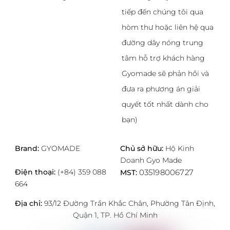
trang
sản
tiếp đến chúng tôi qua
sản
phẩm
hòm thư hoặc liên hệ qua
phẩm
đường dây nóng trung
tâm hỗ trợ khách hàng
Gyomade sẽ phản hồi và
đưa ra phương án giải
quyết tốt nhất dành cho
bạn)
Brand:
GYOMADE
Chủ sở hữu:
Hộ Kinh
Doanh Gyo Made
Điện thoại:
(+84) 359 088
035198006727
MST:
664
Địa chỉ:
93/12 Đường Trần Khắc Chân, Phường Tân Định,
Quận 1, TP. Hồ Chí Minh